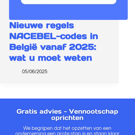
Nieuwe regels
NACEBEL-codes in
België vanaf 2025:
wat u moet weten
05/06/2025
Gratis advies - Vennootschap
oprichten
We begrijpen dat het opzetten van een
onderneming een grote stap is en staan klaar