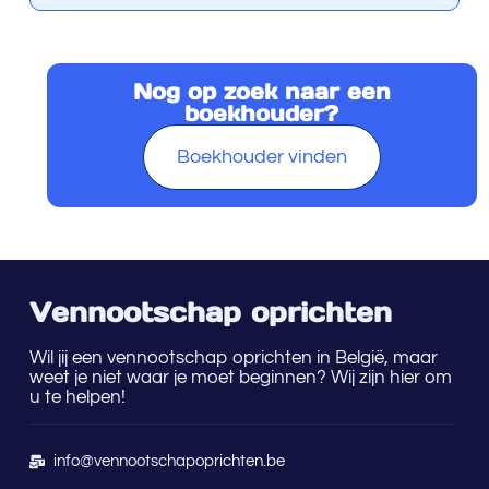
t
e
r
n
a
Nog op zoek naar een
t
boekhouder?
i
v
Boekhouder vinden
e
:
Vennootschap oprichten
Wil jij een vennootschap oprichten in België, maar
weet je niet waar je moet beginnen? Wij zijn hier om
u te helpen!
info@vennootschapoprichten.be