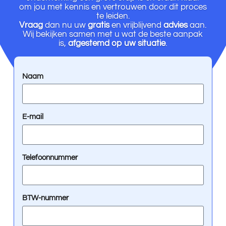
om jou met kennis en vertrouwen door dit proces
te leiden.
Vraag
dan nu uw
gratis
en vrijblijvend
advies
aan.
Wij bekijken samen met u wat de beste aanpak
is,
afgestemd
op uw situatie
.
Naam
E-mail
Telefoonnummer
BTW-nummer