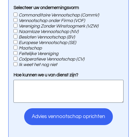
Selecteer uw ondernemingsvorm
Commanditaire Vennootschap (CommV)
Vennootschap onder Firma (VOF)
Vereniging Zonder Winstoogmerk (VZW)
Naamloze Vennootschap (NV)
Besloten Vennootschap (BV)
Europese Vennootschap (SE)
Maatschap
Feitelijke Vereniging
Coöperatieve Vennootschap (CV)
Ik weet het nog niet
Hoe kunnen we u van dienst zijn?
Advies vennootschap oprichten
A
l